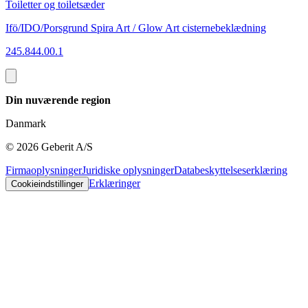
Toiletter og toiletsæder
Ifö/IDO/Porsgrund Spira Art / Glow Art cisternebeklædning
245.844.00.1
Din nuværende region
Danmark
©
2026
Geberit A/S
Firmaoplysninger
Juridiske oplysninger
Databeskyttelseserklæring
Erklæringer
Cookieindstillinger