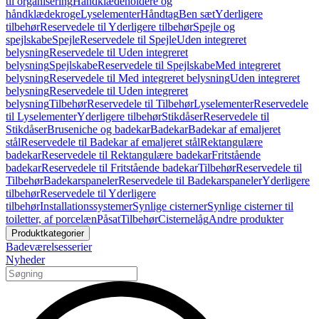
til organisering
Håndklædeholdere og
håndklædekroge
Lyselementer
Håndtag
Ben sæt
Yderligere
tilbehør
Reservedele til Yderligere tilbehør
Spejle og
spejlskabe
Spejle
Reservedele til Spejle
Uden integreret
belysning
Reservedele til Uden integreret
belysning
Spejlskabe
Reservedele til Spejlskabe
Med integreret
belysning
Reservedele til Med integreret belysning
Uden integreret
belysning
Reservedele til Uden integreret
belysning
Tilbehør
Reservedele til Tilbehør
Lyselementer
Reservedele
til Lyselementer
Yderligere tilbehør
Stikdåser
Reservedele til
Stikdåser
Bruseniche og badekar
Badekar
Badekar af emaljeret
stål
Reservedele til Badekar af emaljeret stål
Rektangulære
badekar
Reservedele til Rektangulære badekar
Fritstående
badekar
Reservedele til Fritstående badekar
Tilbehør
Reservedele til
Tilbehør
Badekarspaneler
Reservedele til Badekarspaneler
Yderligere
tilbehør
Reservedele til Yderligere
tilbehør
Installationssystemer
Synlige cisterner
Synlige cisterner til
toiletter, af porcelæn
Påsat
Tilbehør
Cisternelåg
Andre produkter
Produktkategorier
Badeværelsesserier
Nyheder