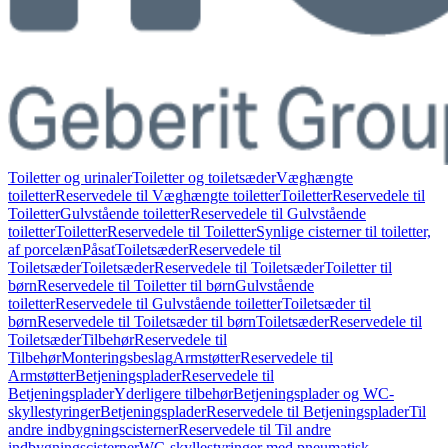
Toiletter og urinaler
Toiletter og toiletsæder
Væghængte
toiletter
Reservedele til Væghængte toiletter
Toiletter
Reservedele til
Toiletter
Gulvstående toiletter
Reservedele til Gulvstående
toiletter
Toiletter
Reservedele til Toiletter
Synlige cisterner til toiletter,
af porcelæn
Påsat
Toiletsæder
Reservedele til
Toiletsæder
Toiletsæder
Reservedele til Toiletsæder
Toiletter til
børn
Reservedele til Toiletter til børn
Gulvstående
toiletter
Reservedele til Gulvstående toiletter
Toiletsæder til
børn
Reservedele til Toiletsæder til børn
Toiletsæder
Reservedele til
Toiletsæder
Tilbehør
Reservedele til
Tilbehør
Monteringsbeslag
Armstøtter
Reservedele til
Armstøtter
Betjeningsplader
Reservedele til
Betjeningsplader
Yderligere tilbehør
Betjeningsplader og WC-
skyllestyringer
Betjeningsplader
Reservedele til Betjeningsplader
Til
andre indbygningscisterner
Reservedele til Til andre
indbygningscisterner
WC-skyllestyringer med pneumatisk