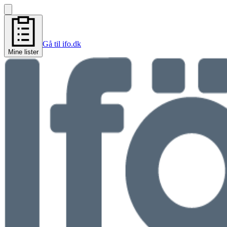
Gå til ifo.dk
Mine lister