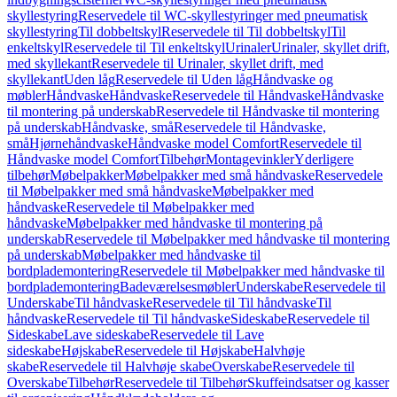
skyllestyring
Reservedele til WC-skyllestyringer med pneumatisk
skyllestyring
Til dobbeltskyl
Reservedele til Til dobbeltskyl
Til
enkeltskyl
Reservedele til Til enkeltskyl
Urinaler
Urinaler, skyllet drift,
med skyllekant
Reservedele til Urinaler, skyllet drift, med
skyllekant
Uden låg
Reservedele til Uden låg
Håndvaske og
møbler
Håndvaske
Håndvaske
Reservedele til Håndvaske
Håndvaske
til montering på underskab
Reservedele til Håndvaske til montering
på underskab
Håndvaske, små
Reservedele til Håndvaske,
små
Hjørnehåndvaske
Håndvaske model Comfort
Reservedele til
Håndvaske model Comfort
Tilbehør
Montagevinkler
Yderligere
tilbehør
Møbelpakker
Møbelpakker med små håndvaske
Reservedele
til Møbelpakker med små håndvaske
Møbelpakker med
håndvaske
Reservedele til Møbelpakker med
håndvaske
Møbelpakker med håndvaske til montering på
underskab
Reservedele til Møbelpakker med håndvaske til montering
på underskab
Møbelpakker med håndvaske til
bordplademontering
Reservedele til Møbelpakker med håndvaske til
bordplademontering
Badeværelsesmøbler
Underskabe
Reservedele til
Underskabe
Til håndvaske
Reservedele til Til håndvaske
Til
håndvaske
Reservedele til Til håndvaske
Sideskabe
Reservedele til
Sideskabe
Lave sideskabe
Reservedele til Lave
sideskabe
Højskabe
Reservedele til Højskabe
Halvhøje
skabe
Reservedele til Halvhøje skabe
Overskabe
Reservedele til
Overskabe
Tilbehør
Reservedele til Tilbehør
Skuffeindsatser og kasser