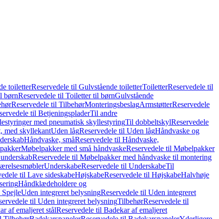
e toiletter
Reservedele til Gulvstående toiletter
Toiletter
Reservedele til
il børn
Reservedele til Toiletter til børn
Gulvstående
ehør
Reservedele til Tilbehør
Monteringsbeslag
Armstøtter
Reservedele
servedele til Betjeningsplader
Til andre
lestyringer med pneumatisk skyllestyring
Til dobbeltskyl
Reservedele
ft, med skyllekant
Uden låg
Reservedele til Uden låg
Håndvaske og
nderskab
Håndvaske, små
Reservedele til Håndvaske,
pakker
Møbelpakker med små håndvaske
Reservedele til Møbelpakker
 underskab
Reservedele til Møbelpakker med håndvaske til montering
ærelsesmøbler
Underskabe
Reservedele til Underskabe
Til
edele til Lave sideskabe
Højskabe
Reservedele til Højskabe
Halvhøje
isering
Håndklædeholdere og
 Spejle
Uden integreret belysning
Reservedele til Uden integreret
ervedele til Uden integreret belysning
Tilbehør
Reservedele til
r af emaljeret stål
Reservedele til Badekar af emaljeret
l Tilbehør
Badekarspaneler
Reservedele til Badekarspaneler
Yderligere