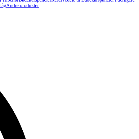
elåg
Andre produkter