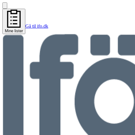
Gå til ifo.dk
Mine lister