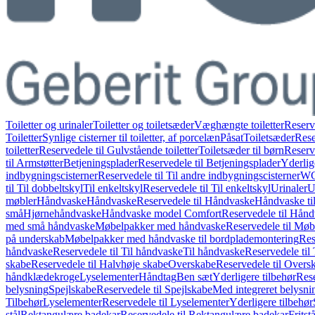
Toiletter og urinaler
Toiletter og toiletsæder
Væghængte toiletter
Reserv
Toiletter
Synlige cisterner til toiletter, af porcelæn
Påsat
Toiletsæder
Rese
toiletter
Reservedele til Gulvstående toiletter
Toiletsæder til børn
Reserve
til Armstøtter
Betjeningsplader
Reservedele til Betjeningsplader
Yderlig
indbygningscisterner
Reservedele til Til andre indbygningscisterner
WC-
til Til dobbeltskyl
Til enkeltskyl
Reservedele til Til enkeltskyl
Urinaler
U
møbler
Håndvaske
Håndvaske
Reservedele til Håndvaske
Håndvaske ti
små
Hjørnehåndvaske
Håndvaske model Comfort
Reservedele til Hån
med små håndvaske
Møbelpakker med håndvaske
Reservedele til Mø
på underskab
Møbelpakker med håndvaske til bordplademontering
Res
håndvaske
Reservedele til Til håndvaske
Til håndvaske
Reservedele til
skabe
Reservedele til Halvhøje skabe
Overskabe
Reservedele til Overs
håndklædekroge
Lyselementer
Håndtag
Ben sæt
Yderligere tilbehør
Rese
belysning
Spejlskabe
Reservedele til Spejlskabe
Med integreret belysni
Tilbehør
Lyselementer
Reservedele til Lyselementer
Yderligere tilbehør
stål
Rektangulære badekar
Reservedele til Rektangulære badekar
Frits