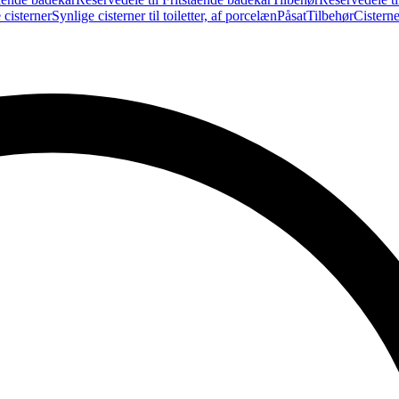
 cisterner
Synlige cisterner til toiletter, af porcelæn
Påsat
Tilbehør
Cistern