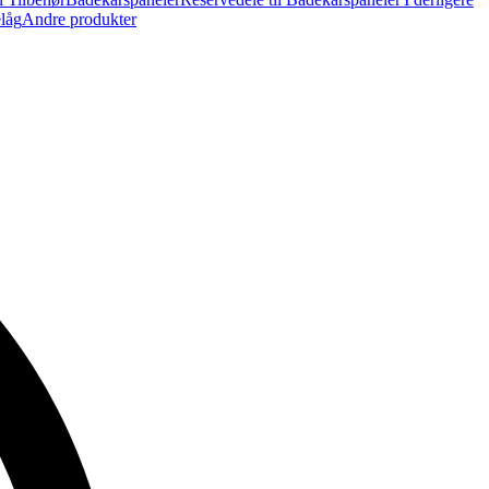
elåg
Andre produkter