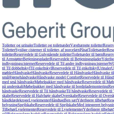
Toiletter og urinaler
Toiletter og toiletsæder
Væghængte toiletter
Reserv
Toiletter
Synlige cisterner til toiletter, af porcelæn
Påsat
Toiletsæder
Rese
toiletter
Reservedele til Gulvstående toiletter
Toiletsæder til børn
Reserve
til Armstøtter
Betjeningsplader
Reservedele til Betjeningsplader
Yderlig
indbygningscisterner
Reservedele til Til andre indbygningscisterner
WC-
til Til dobbeltskyl
Til enkeltskyl
Reservedele til Til enkeltskyl
Urinaler
U
møbler
Håndvaske
Håndvaske
Reservedele til Håndvaske
Håndvaske ti
små
Hjørnehåndvaske
Håndvaske model Comfort
Reservedele til Hån
med små håndvaske
Møbelpakker med håndvaske
Reservedele til Mø
på underskab
Møbelpakker med håndvaske til bordplademontering
Res
håndvaske
Reservedele til Til håndvaske
Til håndvaske
Reservedele til
skabe
Reservedele til Halvhøje skabe
Overskabe
Reservedele til Overs
håndklædekroge
Lyselementer
Håndtag
Ben sæt
Yderligere tilbehør
Rese
belysning
Spejlskabe
Reservedele til Spejlskabe
Med integreret belysni
Tilbehør
Lyselementer
Reservedele til Lyselementer
Yderligere tilbehør
stål
Rektangulære badekar
Reservedele til Rektangulære badekar
Frits