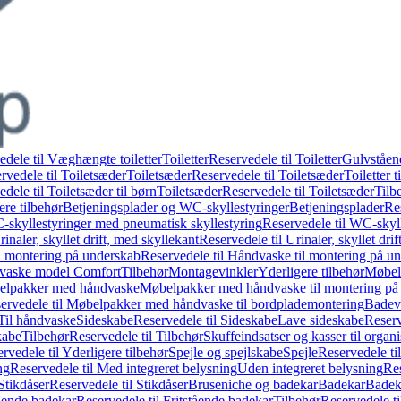
edele til Væghængte toiletter
Toiletter
Reservedele til Toiletter
Gulvståend
rvedele til Toiletsæder
Toiletsæder
Reservedele til Toiletsæder
Toiletter t
dele til Toiletsæder til børn
Toiletsæder
Reservedele til Toiletsæder
Tilb
ere tilbehør
Betjeningsplader og WC-skyllestyringer
Betjeningsplader
Re
skyllestyringer med pneumatisk skyllestyring
Reservedele til WC-skyl
rinaler, skyllet drift, med skyllekant
Reservedele til Urinaler, skyllet dri
l montering på underskab
Reservedele til Håndvaske til montering på u
dvaske model Comfort
Tilbehør
Montagevinkler
Yderligere tilbehør
Møbel
belpakker med håndvaske
Møbelpakker med håndvaske til montering på
ervedele til Møbelpakker med håndvaske til bordplademontering
Badev
 Til håndvaske
Sideskabe
Reservedele til Sideskabe
Lave sideskabe
Reserv
kabe
Tilbehør
Reservedele til Tilbehør
Skuffeindsatser og kasser til organ
rvedele til Yderligere tilbehør
Spejle og spejlskabe
Spejle
Reservedele til
ng
Reservedele til Med integreret belysning
Uden integreret belysning
Res
Stikdåser
Reservedele til Stikdåser
Bruseniche og badekar
Badekar
Badeka
tående badekar
Reservedele til Fritstående badekar
Tilbehør
Reservedele ti