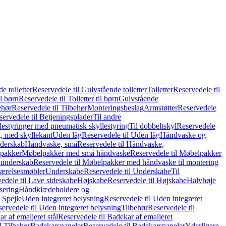
e toiletter
Reservedele til Gulvstående toiletter
Toiletter
Reservedele til
il børn
Reservedele til Toiletter til børn
Gulvstående
ehør
Reservedele til Tilbehør
Monteringsbeslag
Armstøtter
Reservedele
servedele til Betjeningsplader
Til andre
lestyringer med pneumatisk skyllestyring
Til dobbeltskyl
Reservedele
ft, med skyllekant
Uden låg
Reservedele til Uden låg
Håndvaske og
nderskab
Håndvaske, små
Reservedele til Håndvaske,
pakker
Møbelpakker med små håndvaske
Reservedele til Møbelpakker
 underskab
Reservedele til Møbelpakker med håndvaske til montering
ærelsesmøbler
Underskabe
Reservedele til Underskabe
Til
edele til Lave sideskabe
Højskabe
Reservedele til Højskabe
Halvhøje
isering
Håndklædeholdere og
 Spejle
Uden integreret belysning
Reservedele til Uden integreret
ervedele til Uden integreret belysning
Tilbehør
Reservedele til
r af emaljeret stål
Reservedele til Badekar af emaljeret
l Tilbehør
Badekarspaneler
Reservedele til Badekarspaneler
Yderligere