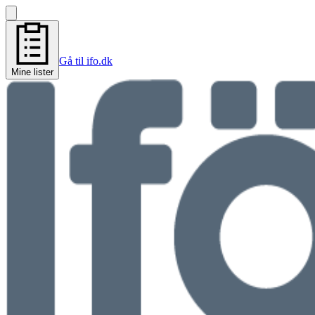
Gå til ifo.dk
Mine lister