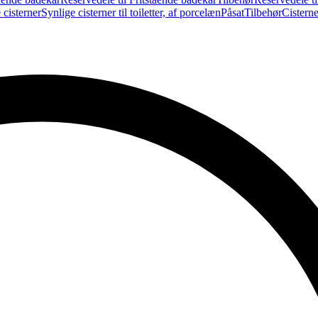
 cisterner
Synlige cisterner til toiletter, af porcelæn
Påsat
Tilbehør
Cistern