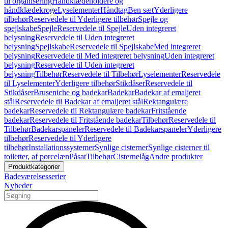
til organisering
Håndklædeholdere og
håndklædekroge
Lyselementer
Håndtag
Ben sæt
Yderligere
tilbehør
Reservedele til Yderligere tilbehør
Spejle og
spejlskabe
Spejle
Reservedele til Spejle
Uden integreret
belysning
Reservedele til Uden integreret
belysning
Spejlskabe
Reservedele til Spejlskabe
Med integreret
belysning
Reservedele til Med integreret belysning
Uden integreret
belysning
Reservedele til Uden integreret
belysning
Tilbehør
Reservedele til Tilbehør
Lyselementer
Reservedele
til Lyselementer
Yderligere tilbehør
Stikdåser
Reservedele til
Stikdåser
Bruseniche og badekar
Badekar
Badekar af emaljeret
stål
Reservedele til Badekar af emaljeret stål
Rektangulære
badekar
Reservedele til Rektangulære badekar
Fritstående
badekar
Reservedele til Fritstående badekar
Tilbehør
Reservedele til
Tilbehør
Badekarspaneler
Reservedele til Badekarspaneler
Yderligere
tilbehør
Reservedele til Yderligere
tilbehør
Installationssystemer
Synlige cisterner
Synlige cisterner til
toiletter, af porcelæn
Påsat
Tilbehør
Cisternelåg
Andre produkter
Produktkategorier
Badeværelsesserier
Nyheder