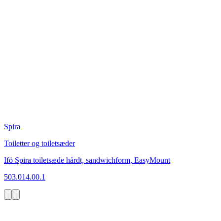
Spira
Toiletter og toiletsæder
Ifö Spira toiletsæde hårdt, sandwichform, EasyMount
503.014.00.1