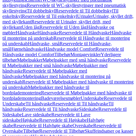
skyllestyring
Reservedele til WC-skyllestyringer med pneumatisk
skyllestyring
Til dobbeltskyl
Reservedele til Til dobbeltskyl
Til
enkeltskyl
Reservedele til Til enkeltskyl
Urinaler
Urinaler, skyllet drift,
med skyllekant
Reservedele til Urinaler, skyllet drift, med
skyllekant
Uden låg
Reservedele til Uden låg
Håndvaske og
møbler
Håndvaske
Håndvaske
Reservedele til Håndvaske
Håndvaske
til montering på underskab
Reservedele til Håndvaske til montering
på underskab
Håndvaske, små
Reservedele til Håndvaske,
små
Hjørnehåndvaske
Håndvaske model Comfort
Reservedele til
Håndvaske model Comfort
Tilbehør
Montagevinkler
Yderligere
tilbehør
Møbelpakker
Møbelpakker med små håndvaske
Reservedele
til Møbelpakker med små håndvaske
Møbelpakker med
håndvaske
Reservedele til Møbelpakker med
håndvaske
Møbelpakker med håndvaske til montering på
underskab
Reservedele til Møbelpakker med håndvaske til montering
på underskab
Møbelpakker med håndvaske til
bordplademontering
Reservedele til Møbelpakker med håndvaske til
bordplademontering
Badeværelsesmøbler
Underskabe
Reservedele til
Underskabe
Til håndvaske
Reservedele til Til håndvaske
Til
håndvaske
Reservedele til Til håndvaske
Sideskabe
Reservedele til
Sideskabe
Lave sideskabe
Reservedele til Lave
sideskabe
Højskabe
Reservedele til Højskabe
Halvhøje
skabe
Reservedele til Halvhøje skabe
Overskabe
Reservedele til
Overskabe
Tilbehør
Reservedele til Tilbehør
Skuffeindsatser og kasser