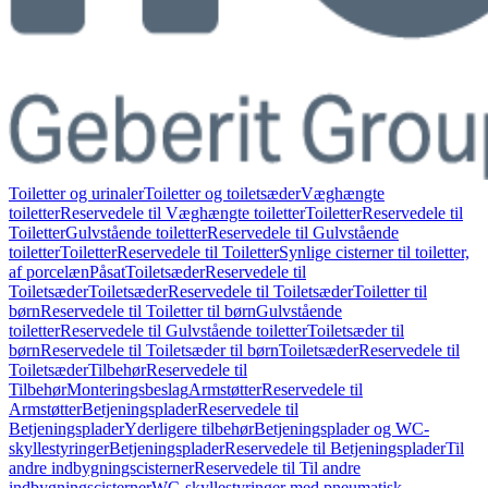
Toiletter og urinaler
Toiletter og toiletsæder
Væghængte
toiletter
Reservedele til Væghængte toiletter
Toiletter
Reservedele til
Toiletter
Gulvstående toiletter
Reservedele til Gulvstående
toiletter
Toiletter
Reservedele til Toiletter
Synlige cisterner til toiletter,
af porcelæn
Påsat
Toiletsæder
Reservedele til
Toiletsæder
Toiletsæder
Reservedele til Toiletsæder
Toiletter til
børn
Reservedele til Toiletter til børn
Gulvstående
toiletter
Reservedele til Gulvstående toiletter
Toiletsæder til
børn
Reservedele til Toiletsæder til børn
Toiletsæder
Reservedele til
Toiletsæder
Tilbehør
Reservedele til
Tilbehør
Monteringsbeslag
Armstøtter
Reservedele til
Armstøtter
Betjeningsplader
Reservedele til
Betjeningsplader
Yderligere tilbehør
Betjeningsplader og WC-
skyllestyringer
Betjeningsplader
Reservedele til Betjeningsplader
Til
andre indbygningscisterner
Reservedele til Til andre
indbygningscisterner
WC-skyllestyringer med pneumatisk