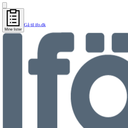
Gå til ifo.dk
Mine lister