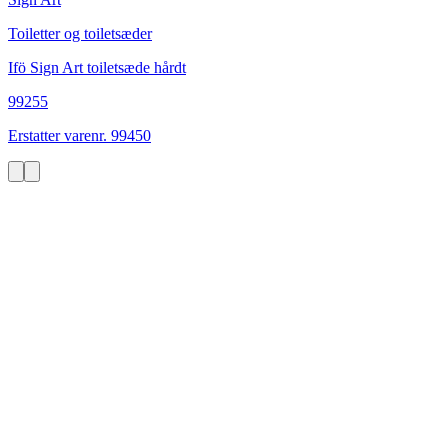
Toiletter og toiletsæder
Ifö Sign Art toiletsæde hårdt
99255
Erstatter varenr. 99450