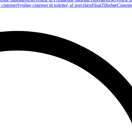
 cisterner
Synlige cisterner til toiletter, af porcelæn
Påsat
Tilbehør
Cistern