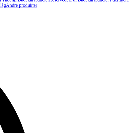
elåg
Andre produkter