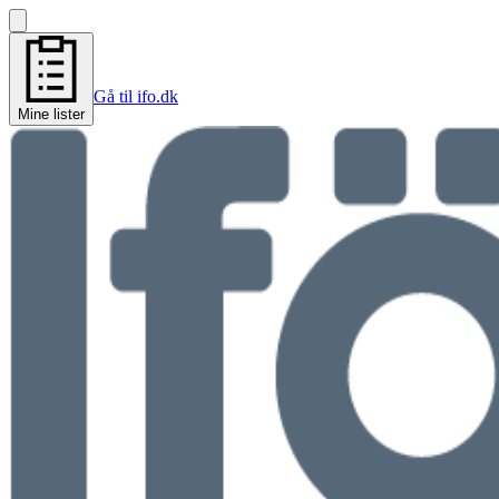
Gå til ifo.dk
Mine lister