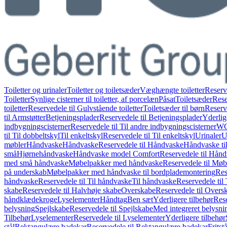
Toiletter og urinaler
Toiletter og toiletsæder
Væghængte toiletter
Reserv
Toiletter
Synlige cisterner til toiletter, af porcelæn
Påsat
Toiletsæder
Rese
toiletter
Reservedele til Gulvstående toiletter
Toiletsæder til børn
Reserve
til Armstøtter
Betjeningsplader
Reservedele til Betjeningsplader
Yderlig
indbygningscisterner
Reservedele til Til andre indbygningscisterner
WC-
til Til dobbeltskyl
Til enkeltskyl
Reservedele til Til enkeltskyl
Urinaler
U
møbler
Håndvaske
Håndvaske
Reservedele til Håndvaske
Håndvaske ti
små
Hjørnehåndvaske
Håndvaske model Comfort
Reservedele til Hån
med små håndvaske
Møbelpakker med håndvaske
Reservedele til Mø
på underskab
Møbelpakker med håndvaske til bordplademontering
Res
håndvaske
Reservedele til Til håndvaske
Til håndvaske
Reservedele til
skabe
Reservedele til Halvhøje skabe
Overskabe
Reservedele til Overs
håndklædekroge
Lyselementer
Håndtag
Ben sæt
Yderligere tilbehør
Rese
belysning
Spejlskabe
Reservedele til Spejlskabe
Med integreret belysni
Tilbehør
Lyselementer
Reservedele til Lyselementer
Yderligere tilbehør
stål
Rektangulære badekar
Reservedele til Rektangulære badekar
Frits