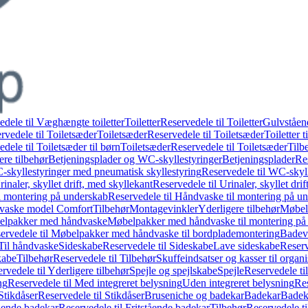
edele til Væghængte toiletter
Toiletter
Reservedele til Toiletter
Gulvståend
rvedele til Toiletsæder
Toiletsæder
Reservedele til Toiletsæder
Toiletter t
dele til Toiletsæder til børn
Toiletsæder
Reservedele til Toiletsæder
Tilb
ere tilbehør
Betjeningsplader og WC-skyllestyringer
Betjeningsplader
Re
skyllestyringer med pneumatisk skyllestyring
Reservedele til WC-skyl
rinaler, skyllet drift, med skyllekant
Reservedele til Urinaler, skyllet dri
l montering på underskab
Reservedele til Håndvaske til montering på u
dvaske model Comfort
Tilbehør
Montagevinkler
Yderligere tilbehør
Møbel
belpakker med håndvaske
Møbelpakker med håndvaske til montering på
ervedele til Møbelpakker med håndvaske til bordplademontering
Badev
 Til håndvaske
Sideskabe
Reservedele til Sideskabe
Lave sideskabe
Reserv
kabe
Tilbehør
Reservedele til Tilbehør
Skuffeindsatser og kasser til organ
rvedele til Yderligere tilbehør
Spejle og spejlskabe
Spejle
Reservedele til
ng
Reservedele til Med integreret belysning
Uden integreret belysning
Res
Stikdåser
Reservedele til Stikdåser
Bruseniche og badekar
Badekar
Badeka
tående badekar
Reservedele til Fritstående badekar
Tilbehør
Reservedele ti