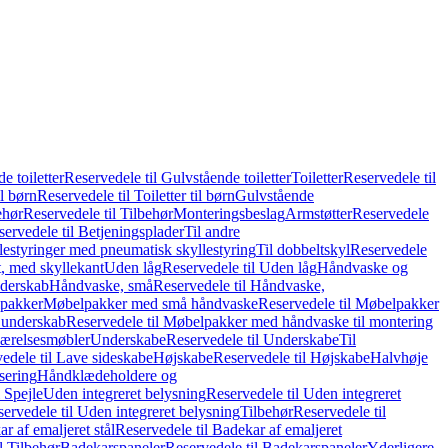
e toiletter
Reservedele til Gulvstående toiletter
Toiletter
Reservedele til
il børn
Reservedele til Toiletter til børn
Gulvstående
ehør
Reservedele til Tilbehør
Monteringsbeslag
Armstøtter
Reservedele
servedele til Betjeningsplader
Til andre
lestyringer med pneumatisk skyllestyring
Til dobbeltskyl
Reservedele
ft, med skyllekant
Uden låg
Reservedele til Uden låg
Håndvaske og
nderskab
Håndvaske, små
Reservedele til Håndvaske,
pakker
Møbelpakker med små håndvaske
Reservedele til Møbelpakker
 underskab
Reservedele til Møbelpakker med håndvaske til montering
ærelsesmøbler
Underskabe
Reservedele til Underskabe
Til
edele til Lave sideskabe
Højskabe
Reservedele til Højskabe
Halvhøje
isering
Håndklædeholdere og
 Spejle
Uden integreret belysning
Reservedele til Uden integreret
ervedele til Uden integreret belysning
Tilbehør
Reservedele til
r af emaljeret stål
Reservedele til Badekar af emaljeret
l Tilbehør
Badekarspaneler
Reservedele til Badekarspaneler
Yderligere