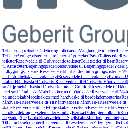
Toiletter og urinaler
Toiletter og toiletsæder
Væghængte toiletter
Reserv
Toiletter
Synlige cisterner til toiletter, af porcelæn
Påsat
Toiletsæder
Rese
toiletter
Reservedele til Gulvstående toiletter
Toiletsæder til børn
Reserve
til Armstøtter
Betjeningsplader
Reservedele til Betjeningsplader
Yderlig
indbygningscisterner
Reservedele til Til andre indbygningscisterner
WC-
til Til dobbeltskyl
Til enkeltskyl
Reservedele til Til enkeltskyl
Urinaler
U
møbler
Håndvaske
Håndvaske
Reservedele til Håndvaske
Håndvaske ti
små
Hjørnehåndvaske
Håndvaske model Comfort
Reservedele til Hån
med små håndvaske
Møbelpakker med håndvaske
Reservedele til Mø
på underskab
Møbelpakker med håndvaske til bordplademontering
Res
håndvaske
Reservedele til Til håndvaske
Til håndvaske
Reservedele til
skabe
Reservedele til Halvhøje skabe
Overskabe
Reservedele til Overs
håndklædekroge
Lyselementer
Håndtag
Ben sæt
Yderligere tilbehør
Rese
belysning
Spejlskabe
Reservedele til Spejlskabe
Med integreret belysni
Tilbehør
Lyselementer
Reservedele til Lyselementer
Yderligere tilbehør
stål
Rektangulære badekar
Reservedele til Rektangulære badekar
Frits