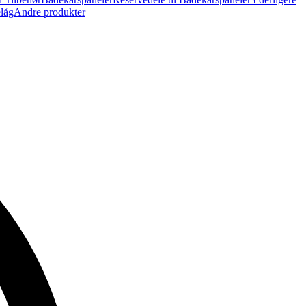
elåg
Andre produkter