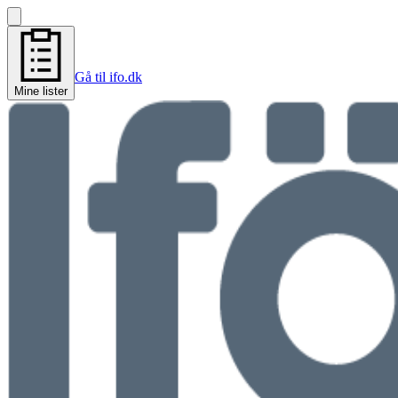
Gå til ifo.dk
Mine lister