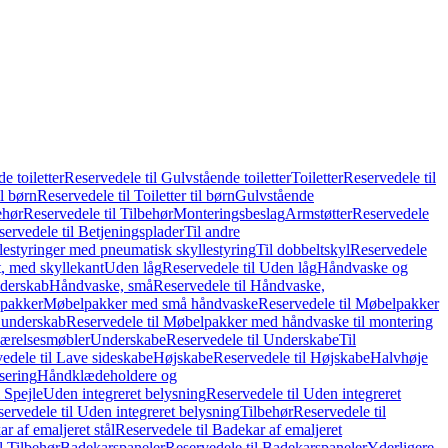
e toiletter
Reservedele til Gulvstående toiletter
Toiletter
Reservedele til
il børn
Reservedele til Toiletter til børn
Gulvstående
ehør
Reservedele til Tilbehør
Monteringsbeslag
Armstøtter
Reservedele
servedele til Betjeningsplader
Til andre
lestyringer med pneumatisk skyllestyring
Til dobbeltskyl
Reservedele
ft, med skyllekant
Uden låg
Reservedele til Uden låg
Håndvaske og
nderskab
Håndvaske, små
Reservedele til Håndvaske,
pakker
Møbelpakker med små håndvaske
Reservedele til Møbelpakker
 underskab
Reservedele til Møbelpakker med håndvaske til montering
ærelsesmøbler
Underskabe
Reservedele til Underskabe
Til
edele til Lave sideskabe
Højskabe
Reservedele til Højskabe
Halvhøje
isering
Håndklædeholdere og
 Spejle
Uden integreret belysning
Reservedele til Uden integreret
ervedele til Uden integreret belysning
Tilbehør
Reservedele til
r af emaljeret stål
Reservedele til Badekar af emaljeret
l Tilbehør
Badekarspaneler
Reservedele til Badekarspaneler
Yderligere