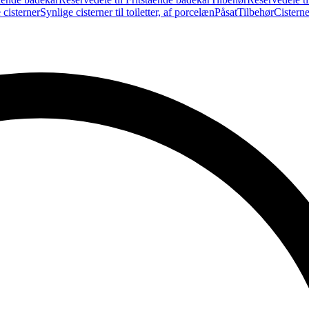
 cisterner
Synlige cisterner til toiletter, af porcelæn
Påsat
Tilbehør
Cistern