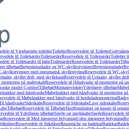
edele til Væghængte toiletter
Toiletter
Reservedele til Toiletter
Gulvståend
rvedele til Toiletsæder
Toiletsæder
Reservedele til Toiletsæder
Toiletter t
dele til Toiletsæder til børn
Toiletsæder
Reservedele til Toiletsæder
Tilb
ere tilbehør
Betjeningsplader og WC-skyllestyringer
Betjeningsplader
Re
skyllestyringer med pneumatisk skyllestyring
Reservedele til WC-skyl
rinaler, skyllet drift, med skyllekant
Reservedele til Urinaler, skyllet dri
l montering på underskab
Reservedele til Håndvaske til montering på u
dvaske model Comfort
Tilbehør
Montagevinkler
Yderligere tilbehør
Møbel
belpakker med håndvaske
Møbelpakker med håndvaske til montering på
ervedele til Møbelpakker med håndvaske til bordplademontering
Badev
 Til håndvaske
Sideskabe
Reservedele til Sideskabe
Lave sideskabe
Reserv
kabe
Tilbehør
Reservedele til Tilbehør
Skuffeindsatser og kasser til organ
rvedele til Yderligere tilbehør
Spejle og spejlskabe
Spejle
Reservedele til
ng
Reservedele til Med integreret belysning
Uden integreret belysning
Res
Stikdåser
Reservedele til Stikdåser
Bruseniche og badekar
Badekar
Badeka
tående badekar
Reservedele til Fritstående badekar
Tilbehør
Reservedele ti