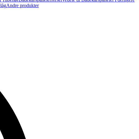
elåg
Andre produkter