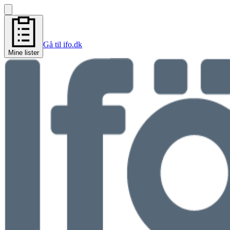
Gå til ifo.dk
Mine lister