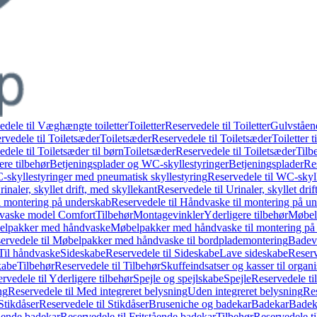
edele til Væghængte toiletter
Toiletter
Reservedele til Toiletter
Gulvståend
rvedele til Toiletsæder
Toiletsæder
Reservedele til Toiletsæder
Toiletter t
dele til Toiletsæder til børn
Toiletsæder
Reservedele til Toiletsæder
Tilb
ere tilbehør
Betjeningsplader og WC-skyllestyringer
Betjeningsplader
Re
skyllestyringer med pneumatisk skyllestyring
Reservedele til WC-skyl
rinaler, skyllet drift, med skyllekant
Reservedele til Urinaler, skyllet dri
l montering på underskab
Reservedele til Håndvaske til montering på u
dvaske model Comfort
Tilbehør
Montagevinkler
Yderligere tilbehør
Møbel
belpakker med håndvaske
Møbelpakker med håndvaske til montering på
ervedele til Møbelpakker med håndvaske til bordplademontering
Badev
 Til håndvaske
Sideskabe
Reservedele til Sideskabe
Lave sideskabe
Reserv
kabe
Tilbehør
Reservedele til Tilbehør
Skuffeindsatser og kasser til organ
rvedele til Yderligere tilbehør
Spejle og spejlskabe
Spejle
Reservedele til
ng
Reservedele til Med integreret belysning
Uden integreret belysning
Res
Stikdåser
Reservedele til Stikdåser
Bruseniche og badekar
Badekar
Badeka
tående badekar
Reservedele til Fritstående badekar
Tilbehør
Reservedele ti