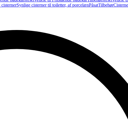
 cisterner
Synlige cisterner til toiletter, af porcelæn
Påsat
Tilbehør
Cistern