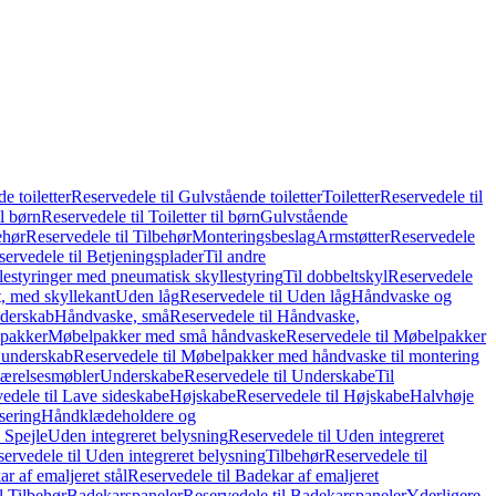
e toiletter
Reservedele til Gulvstående toiletter
Toiletter
Reservedele til
il børn
Reservedele til Toiletter til børn
Gulvstående
ehør
Reservedele til Tilbehør
Monteringsbeslag
Armstøtter
Reservedele
servedele til Betjeningsplader
Til andre
lestyringer med pneumatisk skyllestyring
Til dobbeltskyl
Reservedele
ft, med skyllekant
Uden låg
Reservedele til Uden låg
Håndvaske og
nderskab
Håndvaske, små
Reservedele til Håndvaske,
pakker
Møbelpakker med små håndvaske
Reservedele til Møbelpakker
 underskab
Reservedele til Møbelpakker med håndvaske til montering
ærelsesmøbler
Underskabe
Reservedele til Underskabe
Til
edele til Lave sideskabe
Højskabe
Reservedele til Højskabe
Halvhøje
isering
Håndklædeholdere og
 Spejle
Uden integreret belysning
Reservedele til Uden integreret
ervedele til Uden integreret belysning
Tilbehør
Reservedele til
r af emaljeret stål
Reservedele til Badekar af emaljeret
l Tilbehør
Badekarspaneler
Reservedele til Badekarspaneler
Yderligere