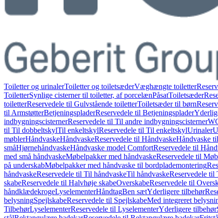
Toiletter og urinaler
Toiletter og toiletsæder
Væghængte toiletter
Reserv
Toiletter
Synlige cisterner til toiletter, af porcelæn
Påsat
Toiletsæder
Rese
toiletter
Reservedele til Gulvstående toiletter
Toiletsæder til børn
Reserve
til Armstøtter
Betjeningsplader
Reservedele til Betjeningsplader
Yderlig
indbygningscisterner
Reservedele til Til andre indbygningscisterner
WC-
til Til dobbeltskyl
Til enkeltskyl
Reservedele til Til enkeltskyl
Urinaler
U
møbler
Håndvaske
Håndvaske
Reservedele til Håndvaske
Håndvaske ti
små
Hjørnehåndvaske
Håndvaske model Comfort
Reservedele til Hån
med små håndvaske
Møbelpakker med håndvaske
Reservedele til Mø
på underskab
Møbelpakker med håndvaske til bordplademontering
Res
håndvaske
Reservedele til Til håndvaske
Til håndvaske
Reservedele til
skabe
Reservedele til Halvhøje skabe
Overskabe
Reservedele til Overs
håndklædekroge
Lyselementer
Håndtag
Ben sæt
Yderligere tilbehør
Rese
belysning
Spejlskabe
Reservedele til Spejlskabe
Med integreret belysni
Tilbehør
Lyselementer
Reservedele til Lyselementer
Yderligere tilbehør
stål
Rektangulære badekar
Reservedele til Rektangulære badekar
Frits