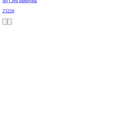
Ifö Cera håndvask
23220