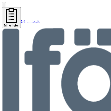
Gå til ifo.dk
Mine lister