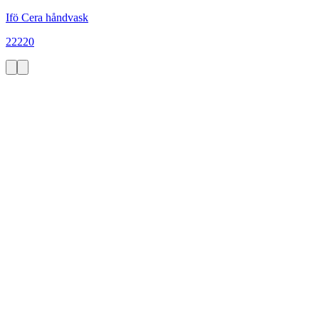
Ifö Cera håndvask
22220