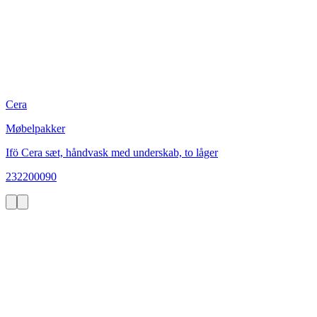
Cera
Møbelpakker
Ifö Cera sæt, håndvask med underskab, to låger
232200090