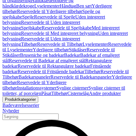
til organisering
Håndklædeholdere og
håndklædekroge
Lyselementer
Håndtag
Ben sæt
Yderligere
tilbehør
Reservedele til Yderligere tilbehør
Spejle og
spejlskabe
Spejle
Reservedele til Spejle
Uden integreret
belysning
Reservedele til Uden integreret
belysning
Spejlskabe
Reservedele til Spejlskabe
Med integreret
belysning
Reservedele til Med integreret belysning
Uden integreret
belysning
Reservedele til Uden integreret
belysning
Tilbehør
Reservedele til Tilbehør
Lyselementer
Reservedele
til Lyselementer
Yderligere tilbehør
Stikdåser
Reservedele til
Stikdåser
Bruseniche og badekar
Badekar
Badekar af emaljeret
stål
Reservedele til Badekar af emaljeret stål
Rektangulære
badekar
Reservedele til Rektangulære badekar
Fritstående
badekar
Reservedele til Fritstående badekar
Tilbehør
Reservedele til
Tilbehør
Badekarspaneler
Reservedele til Badekarspaneler
Yderligere
tilbehør
Reservedele til Yderligere
tilbehør
Installationssystemer
Synlige cisterner
Synlige cisterner til
toiletter, af porcelæn
Påsat
Tilbehør
Cisternelåg
Andre produkter
Produktkategorier
Badeværelsesserier
Nyheder