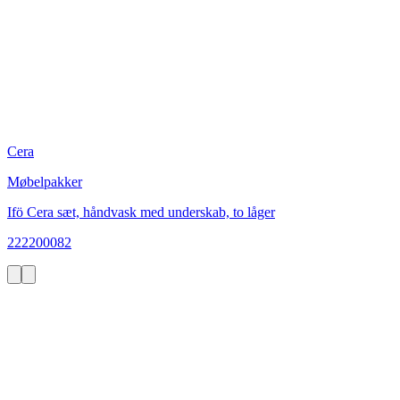
Cera
Møbelpakker
Ifö Cera sæt, håndvask med underskab, to låger
222200082