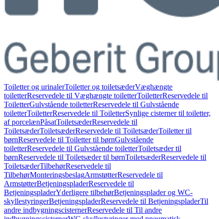
Toiletter og urinaler
Toiletter og toiletsæder
Væghængte
toiletter
Reservedele til Væghængte toiletter
Toiletter
Reservedele til
Toiletter
Gulvstående toiletter
Reservedele til Gulvstående
toiletter
Toiletter
Reservedele til Toiletter
Synlige cisterner til toiletter,
af porcelæn
Påsat
Toiletsæder
Reservedele til
Toiletsæder
Toiletsæder
Reservedele til Toiletsæder
Toiletter til
børn
Reservedele til Toiletter til børn
Gulvstående
toiletter
Reservedele til Gulvstående toiletter
Toiletsæder til
børn
Reservedele til Toiletsæder til børn
Toiletsæder
Reservedele til
Toiletsæder
Tilbehør
Reservedele til
Tilbehør
Monteringsbeslag
Armstøtter
Reservedele til
Armstøtter
Betjeningsplader
Reservedele til
Betjeningsplader
Yderligere tilbehør
Betjeningsplader og WC-
skyllestyringer
Betjeningsplader
Reservedele til Betjeningsplader
Til
andre indbygningscisterner
Reservedele til Til andre
indbygningscisterner
WC-skyllestyringer med pneumatisk