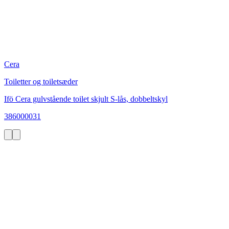
Cera
Toiletter og toiletsæder
Ifö Cera gulvstående toilet skjult S-lås, dobbeltskyl
386000031