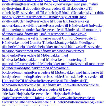
skyllestyring
Reservedele til WC-skyllestyringer med pneumatisk
skyllestyring
Til dobbeltskyl
Reservedele til Til dobbeltskyl
Til
enkeltskyl
Reservedele til Til enkeltskyl
Urinaler
Urinaler, skyllet drift,
med skyllekant
Reservedele til Urinaler, skyllet drift, med
skyllekant
Uden låg
Reservedele til Uden låg
Håndvaske og
møbler
Håndvaske
Håndvaske
Reservedele til Håndvaske
Håndvaske
til montering på underskab
Reservedele til Håndvaske til montering
på underskab
Håndvaske, små
Reservedele til Håndvaske,
små
Hjørnehåndvaske
Håndvaske model Comfort
Reservedele til
Håndvaske model Comfort
Tilbehør
Montagevinkler
Yderligere
tilbehør
Møbelpakker
Møbelpakker med små håndvaske
Reservedele
til Møbelpakker med små håndvaske
Møbelpakker med
håndvaske
Reservedele til Møbelpakker med
håndvaske
Møbelpakker med håndvaske til montering på
underskab
Reservedele til Møbelpakker med håndvaske til montering
på underskab
Møbelpakker med håndvaske til
bordplademontering
Reservedele til Møbelpakker med håndvaske til
bordplademontering
Badeværelsesmøbler
Underskabe
Reservedele til
Underskabe
Til håndvaske
Reservedele til Til håndvaske
Til
håndvaske
Reservedele til Til håndvaske
Sideskabe
Reservedele til
Sideskabe
Lave sideskabe
Reservedele til Lave
sideskabe
Højskabe
Reservedele til Højskabe
Halvhøje
skabe
Reservedele til Halvhøje skabe
Overskabe
Reservedele til
Overskabe
Tilbehør
Reservedele til Tilbehør
Skuffeindsatser og kasser