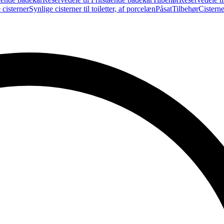
 cisterner
Synlige cisterner til toiletter, af porcelæn
Påsat
Tilbehør
Cistern