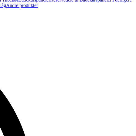
elåg
Andre produkter