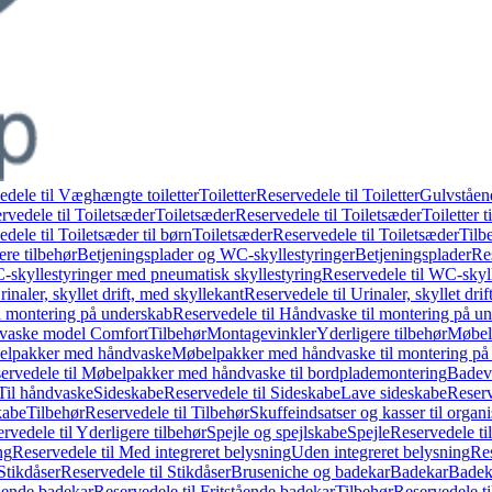
edele til Væghængte toiletter
Toiletter
Reservedele til Toiletter
Gulvståend
rvedele til Toiletsæder
Toiletsæder
Reservedele til Toiletsæder
Toiletter t
dele til Toiletsæder til børn
Toiletsæder
Reservedele til Toiletsæder
Tilb
ere tilbehør
Betjeningsplader og WC-skyllestyringer
Betjeningsplader
Re
skyllestyringer med pneumatisk skyllestyring
Reservedele til WC-skyl
rinaler, skyllet drift, med skyllekant
Reservedele til Urinaler, skyllet dri
l montering på underskab
Reservedele til Håndvaske til montering på u
dvaske model Comfort
Tilbehør
Montagevinkler
Yderligere tilbehør
Møbel
belpakker med håndvaske
Møbelpakker med håndvaske til montering på
ervedele til Møbelpakker med håndvaske til bordplademontering
Badev
 Til håndvaske
Sideskabe
Reservedele til Sideskabe
Lave sideskabe
Reserv
kabe
Tilbehør
Reservedele til Tilbehør
Skuffeindsatser og kasser til organ
rvedele til Yderligere tilbehør
Spejle og spejlskabe
Spejle
Reservedele til
ng
Reservedele til Med integreret belysning
Uden integreret belysning
Res
Stikdåser
Reservedele til Stikdåser
Bruseniche og badekar
Badekar
Badeka
tående badekar
Reservedele til Fritstående badekar
Tilbehør
Reservedele ti