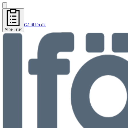
Gå til ifo.dk
Mine lister