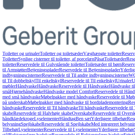
Toiletter og urinaler
Toiletter og toiletsæder
Væghængte toiletter
Reserv
Toiletter
Synlige cisterner til toiletter, af porcelæn
Påsat
Toiletsæder
Rese
toiletter
Reservedele til Gulvstående toiletter
Toiletsæder til børn
Reserve
til Armstøtter
Betjeningsplader
Reservedele til Betjeningsplader
Yderlig
indbygningscisterner
Reservedele til Til andre indbygningscisterner
WC-
til Til dobbeltskyl
Til enkeltskyl
Reservedele til Til enkeltskyl
Urinaler
U
møbler
Håndvaske
Håndvaske
Reservedele til Håndvaske
Håndvaske ti
små
Hjørnehåndvaske
Håndvaske model Comfort
Reservedele til Hån
med små håndvaske
Møbelpakker med håndvaske
Reservedele til Mø
på underskab
Møbelpakker med håndvaske til bordplademontering
Res
håndvaske
Reservedele til Til håndvaske
Til håndvaske
Reservedele til
skabe
Reservedele til Halvhøje skabe
Overskabe
Reservedele til Overs
håndklædekroge
Lyselementer
Håndtag
Ben sæt
Yderligere tilbehør
Rese
belysning
Spejlskabe
Reservedele til Spejlskabe
Med integreret belysni
Tilbehør
Lyselementer
Reservedele til Lyselementer
Yderligere tilbehør
stål
Rektangulære badekar
Reservedele til Rektangulære badekar
Frits