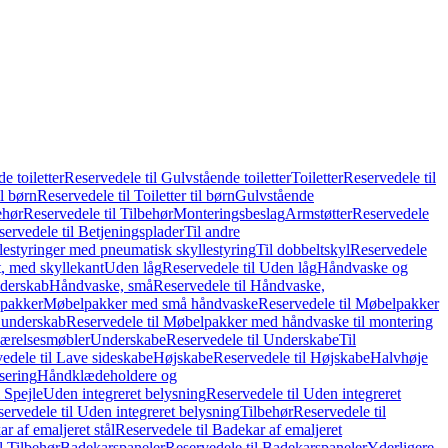
e toiletter
Reservedele til Gulvstående toiletter
Toiletter
Reservedele til
il børn
Reservedele til Toiletter til børn
Gulvstående
ehør
Reservedele til Tilbehør
Monteringsbeslag
Armstøtter
Reservedele
servedele til Betjeningsplader
Til andre
lestyringer med pneumatisk skyllestyring
Til dobbeltskyl
Reservedele
ft, med skyllekant
Uden låg
Reservedele til Uden låg
Håndvaske og
nderskab
Håndvaske, små
Reservedele til Håndvaske,
pakker
Møbelpakker med små håndvaske
Reservedele til Møbelpakker
 underskab
Reservedele til Møbelpakker med håndvaske til montering
ærelsesmøbler
Underskabe
Reservedele til Underskabe
Til
edele til Lave sideskabe
Højskabe
Reservedele til Højskabe
Halvhøje
isering
Håndklædeholdere og
 Spejle
Uden integreret belysning
Reservedele til Uden integreret
ervedele til Uden integreret belysning
Tilbehør
Reservedele til
r af emaljeret stål
Reservedele til Badekar af emaljeret
l Tilbehør
Badekarspaneler
Reservedele til Badekarspaneler
Yderligere