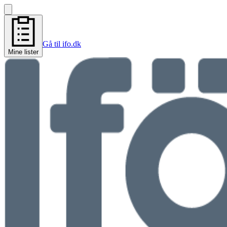
Gå til ifo.dk
Mine lister