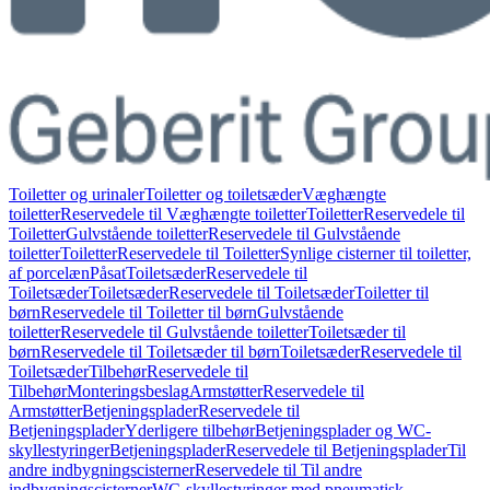
Toiletter og urinaler
Toiletter og toiletsæder
Væghængte
toiletter
Reservedele til Væghængte toiletter
Toiletter
Reservedele til
Toiletter
Gulvstående toiletter
Reservedele til Gulvstående
toiletter
Toiletter
Reservedele til Toiletter
Synlige cisterner til toiletter,
af porcelæn
Påsat
Toiletsæder
Reservedele til
Toiletsæder
Toiletsæder
Reservedele til Toiletsæder
Toiletter til
børn
Reservedele til Toiletter til børn
Gulvstående
toiletter
Reservedele til Gulvstående toiletter
Toiletsæder til
børn
Reservedele til Toiletsæder til børn
Toiletsæder
Reservedele til
Toiletsæder
Tilbehør
Reservedele til
Tilbehør
Monteringsbeslag
Armstøtter
Reservedele til
Armstøtter
Betjeningsplader
Reservedele til
Betjeningsplader
Yderligere tilbehør
Betjeningsplader og WC-
skyllestyringer
Betjeningsplader
Reservedele til Betjeningsplader
Til
andre indbygningscisterner
Reservedele til Til andre
indbygningscisterner
WC-skyllestyringer med pneumatisk