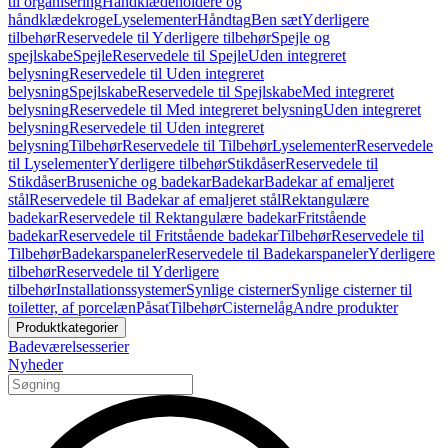
til organisering
Håndklædeholdere og
håndklædekroge
Lyselementer
Håndtag
Ben sæt
Yderligere
tilbehør
Reservedele til Yderligere tilbehør
Spejle og
spejlskabe
Spejle
Reservedele til Spejle
Uden integreret
belysning
Reservedele til Uden integreret
belysning
Spejlskabe
Reservedele til Spejlskabe
Med integreret
belysning
Reservedele til Med integreret belysning
Uden integreret
belysning
Reservedele til Uden integreret
belysning
Tilbehør
Reservedele til Tilbehør
Lyselementer
Reservedele
til Lyselementer
Yderligere tilbehør
Stikdåser
Reservedele til
Stikdåser
Bruseniche og badekar
Badekar
Badekar af emaljeret
stål
Reservedele til Badekar af emaljeret stål
Rektangulære
badekar
Reservedele til Rektangulære badekar
Fritstående
badekar
Reservedele til Fritstående badekar
Tilbehør
Reservedele til
Tilbehør
Badekarspaneler
Reservedele til Badekarspaneler
Yderligere
tilbehør
Reservedele til Yderligere
tilbehør
Installationssystemer
Synlige cisterner
Synlige cisterner til
toiletter, af porcelæn
Påsat
Tilbehør
Cisternelåg
Andre produkter
Produktkategorier
Badeværelsesserier
Nyheder