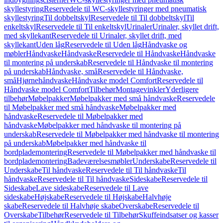
skyllestyring
Reservedele til WC-skyllestyringer med pneumatisk
skyllestyring
Til dobbeltskyl
Reservedele til Til dobbeltskyl
Til
enkeltskyl
Reservedele til Til enkeltskyl
Urinaler
Urinaler, skyllet drift,
med skyllekant
Reservedele til Urinaler, skyllet drift, med
skyllekant
Uden låg
Reservedele til Uden låg
Håndvaske og
møbler
Håndvaske
Håndvaske
Reservedele til Håndvaske
Håndvaske
til montering på underskab
Reservedele til Håndvaske til montering
på underskab
Håndvaske, små
Reservedele til Håndvaske,
små
Hjørnehåndvaske
Håndvaske model Comfort
Reservedele til
Håndvaske model Comfort
Tilbehør
Montagevinkler
Yderligere
tilbehør
Møbelpakker
Møbelpakker med små håndvaske
Reservedele
til Møbelpakker med små håndvaske
Møbelpakker med
håndvaske
Reservedele til Møbelpakker med
håndvaske
Møbelpakker med håndvaske til montering på
underskab
Reservedele til Møbelpakker med håndvaske til montering
på underskab
Møbelpakker med håndvaske til
bordplademontering
Reservedele til Møbelpakker med håndvaske til
bordplademontering
Badeværelsesmøbler
Underskabe
Reservedele til
Underskabe
Til håndvaske
Reservedele til Til håndvaske
Til
håndvaske
Reservedele til Til håndvaske
Sideskabe
Reservedele til
Sideskabe
Lave sideskabe
Reservedele til Lave
sideskabe
Højskabe
Reservedele til Højskabe
Halvhøje
skabe
Reservedele til Halvhøje skabe
Overskabe
Reservedele til
Overskabe
Tilbehør
Reservedele til Tilbehør
Skuffeindsatser og kasser