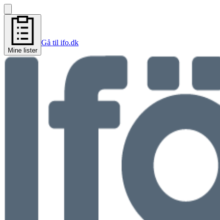
Gå til ifo.dk
Mine lister