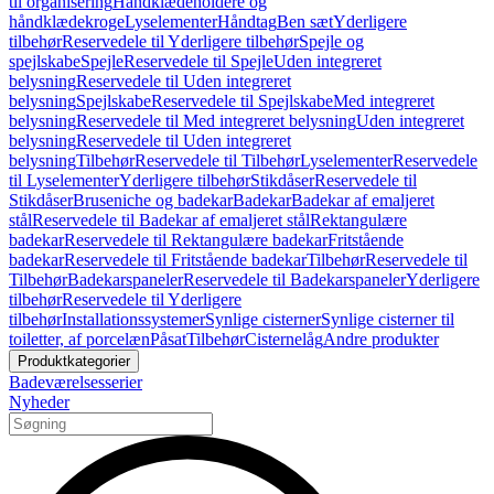
til organisering
Håndklædeholdere og
håndklædekroge
Lyselementer
Håndtag
Ben sæt
Yderligere
tilbehør
Reservedele til Yderligere tilbehør
Spejle og
spejlskabe
Spejle
Reservedele til Spejle
Uden integreret
belysning
Reservedele til Uden integreret
belysning
Spejlskabe
Reservedele til Spejlskabe
Med integreret
belysning
Reservedele til Med integreret belysning
Uden integreret
belysning
Reservedele til Uden integreret
belysning
Tilbehør
Reservedele til Tilbehør
Lyselementer
Reservedele
til Lyselementer
Yderligere tilbehør
Stikdåser
Reservedele til
Stikdåser
Bruseniche og badekar
Badekar
Badekar af emaljeret
stål
Reservedele til Badekar af emaljeret stål
Rektangulære
badekar
Reservedele til Rektangulære badekar
Fritstående
badekar
Reservedele til Fritstående badekar
Tilbehør
Reservedele til
Tilbehør
Badekarspaneler
Reservedele til Badekarspaneler
Yderligere
tilbehør
Reservedele til Yderligere
tilbehør
Installationssystemer
Synlige cisterner
Synlige cisterner til
toiletter, af porcelæn
Påsat
Tilbehør
Cisternelåg
Andre produkter
Produktkategorier
Badeværelsesserier
Nyheder