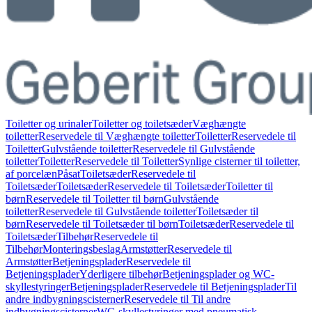
Toiletter og urinaler
Toiletter og toiletsæder
Væghængte
toiletter
Reservedele til Væghængte toiletter
Toiletter
Reservedele til
Toiletter
Gulvstående toiletter
Reservedele til Gulvstående
toiletter
Toiletter
Reservedele til Toiletter
Synlige cisterner til toiletter,
af porcelæn
Påsat
Toiletsæder
Reservedele til
Toiletsæder
Toiletsæder
Reservedele til Toiletsæder
Toiletter til
børn
Reservedele til Toiletter til børn
Gulvstående
toiletter
Reservedele til Gulvstående toiletter
Toiletsæder til
børn
Reservedele til Toiletsæder til børn
Toiletsæder
Reservedele til
Toiletsæder
Tilbehør
Reservedele til
Tilbehør
Monteringsbeslag
Armstøtter
Reservedele til
Armstøtter
Betjeningsplader
Reservedele til
Betjeningsplader
Yderligere tilbehør
Betjeningsplader og WC-
skyllestyringer
Betjeningsplader
Reservedele til Betjeningsplader
Til
andre indbygningscisterner
Reservedele til Til andre
indbygningscisterner
WC-skyllestyringer med pneumatisk