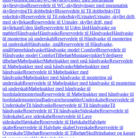
skyllestyring
Reservedele til WC-skyllestyringer med pneumatisk
skyllestyring
Til dobbeltskyl
Reservedele til Til dobbeltskyl
Til
enkeltskyl
Reservedele til Til enkeltskyl
Urinaler
Urinaler, skyllet drift,
med skyllekant
Reservedele til Urinaler, skyllet drift, med
skyllekant
Uden låg
Reservedele til Uden låg
Håndvaske og
møbler
Håndvaske
Håndvaske
Reservedele til Håndvaske
Håndvaske
til montering på underskab
Reservedele til Håndvaske til montering
på underskab
Håndvaske, små
Reservedele til Håndvaske,
små
Hjørnehåndvaske
Håndvaske model Comfort
Reservedele til
Håndvaske model Comfort
Tilbehør
Montagevinkler
Yderligere
tilbehør
Møbelpakker
Møbelpakker med små håndvaske
Reservedele
til Møbelpakker med små håndvaske
Møbelpakker med
håndvaske
Reservedele til Møbelpakker med
håndvaske
Møbelpakker med håndvaske til montering på
underskab
Reservedele til Møbelpakker med håndvaske til montering
på underskab
Møbelpakker med håndvaske til
bordplademontering
Reservedele til Møbelpakker med håndvaske til
bordplademontering
Badeværelsesmøbler
Underskabe
Reservedele til
Underskabe
Til håndvaske
Reservedele til Til håndvaske
Til
håndvaske
Reservedele til Til håndvaske
Sideskabe
Reservedele til
Sideskabe
Lave sideskabe
Reservedele til Lave
sideskabe
Højskabe
Reservedele til Højskabe
Halvhøje
skabe
Reservedele til Halvhøje skabe
Overskabe
Reservedele til
Overskabe
Tilbehør
Reservedele til Tilbehør
Skuffeindsatser og kasser