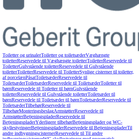
Toiletter og urinaler
Toiletter og toiletsæder
Væghængte
toiletter
Reservedele til Væghængte toiletter
Toiletter
Reservedele til
Toiletter
Gulvstående toiletter
Reservedele til Gulvstående
toiletter
Toiletter
Reservedele til Toiletter
Synlige cisterner til toiletter,
af porcelæn
Påsat
Toiletsæder
Reservedele til
Toiletsæder
Toiletsæder
Reservedele til Toiletsæder
Toiletter til
børn
Reservedele til Toiletter til børn
Gulvstående
toiletter
Reservedele til Gulvstående toiletter
Toiletsæder til
børn
Reservedele til Toiletsæder til børn
Toiletsæder
Reservedele til
Toiletsæder
Tilbehør
Reservedele til
Tilbehør
Monteringsbeslag
Armstøtter
Reservedele til
Armstøtter
Betjeningsplader
Reservedele til
Betjeningsplader
Yderligere tilbehør
Betjeningsplader og WC-
skyllestyringer
Betjeningsplader
Reservedele til Betjeningsplader
Til
andre indbygningscisterner
Reservedele til Til andre
indbygningscisterner
WC-skyllestyringer med pneumatisk