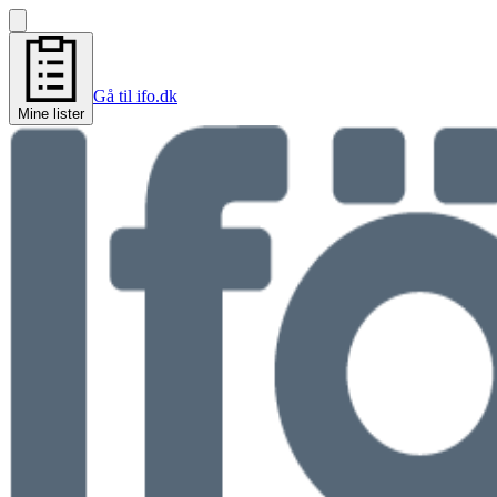
Gå til ifo.dk
Mine lister