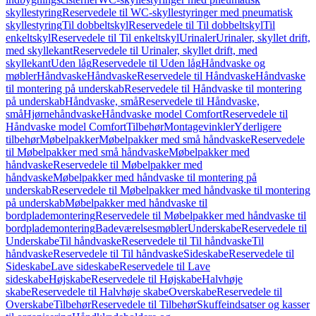
skyllestyring
Reservedele til WC-skyllestyringer med pneumatisk
skyllestyring
Til dobbeltskyl
Reservedele til Til dobbeltskyl
Til
enkeltskyl
Reservedele til Til enkeltskyl
Urinaler
Urinaler, skyllet drift,
med skyllekant
Reservedele til Urinaler, skyllet drift, med
skyllekant
Uden låg
Reservedele til Uden låg
Håndvaske og
møbler
Håndvaske
Håndvaske
Reservedele til Håndvaske
Håndvaske
til montering på underskab
Reservedele til Håndvaske til montering
på underskab
Håndvaske, små
Reservedele til Håndvaske,
små
Hjørnehåndvaske
Håndvaske model Comfort
Reservedele til
Håndvaske model Comfort
Tilbehør
Montagevinkler
Yderligere
tilbehør
Møbelpakker
Møbelpakker med små håndvaske
Reservedele
til Møbelpakker med små håndvaske
Møbelpakker med
håndvaske
Reservedele til Møbelpakker med
håndvaske
Møbelpakker med håndvaske til montering på
underskab
Reservedele til Møbelpakker med håndvaske til montering
på underskab
Møbelpakker med håndvaske til
bordplademontering
Reservedele til Møbelpakker med håndvaske til
bordplademontering
Badeværelsesmøbler
Underskabe
Reservedele til
Underskabe
Til håndvaske
Reservedele til Til håndvaske
Til
håndvaske
Reservedele til Til håndvaske
Sideskabe
Reservedele til
Sideskabe
Lave sideskabe
Reservedele til Lave
sideskabe
Højskabe
Reservedele til Højskabe
Halvhøje
skabe
Reservedele til Halvhøje skabe
Overskabe
Reservedele til
Overskabe
Tilbehør
Reservedele til Tilbehør
Skuffeindsatser og kasser