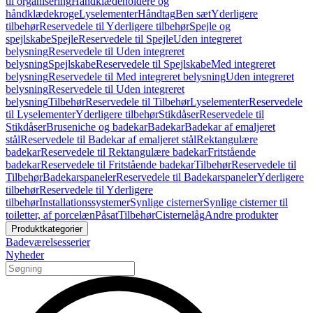
til organisering
Håndklædeholdere og
håndklædekroge
Lyselementer
Håndtag
Ben sæt
Yderligere
tilbehør
Reservedele til Yderligere tilbehør
Spejle og
spejlskabe
Spejle
Reservedele til Spejle
Uden integreret
belysning
Reservedele til Uden integreret
belysning
Spejlskabe
Reservedele til Spejlskabe
Med integreret
belysning
Reservedele til Med integreret belysning
Uden integreret
belysning
Reservedele til Uden integreret
belysning
Tilbehør
Reservedele til Tilbehør
Lyselementer
Reservedele
til Lyselementer
Yderligere tilbehør
Stikdåser
Reservedele til
Stikdåser
Bruseniche og badekar
Badekar
Badekar af emaljeret
stål
Reservedele til Badekar af emaljeret stål
Rektangulære
badekar
Reservedele til Rektangulære badekar
Fritstående
badekar
Reservedele til Fritstående badekar
Tilbehør
Reservedele til
Tilbehør
Badekarspaneler
Reservedele til Badekarspaneler
Yderligere
tilbehør
Reservedele til Yderligere
tilbehør
Installationssystemer
Synlige cisterner
Synlige cisterner til
toiletter, af porcelæn
Påsat
Tilbehør
Cisternelåg
Andre produkter
Produktkategorier
Badeværelsesserier
Nyheder