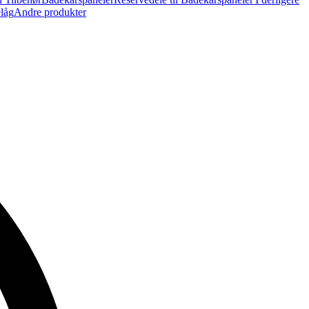
elåg
Andre produkter