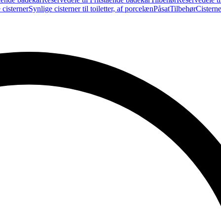
 cisterner
Synlige cisterner til toiletter, af porcelæn
Påsat
Tilbehør
Cistern