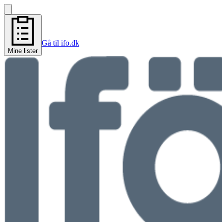
Gå til ifo.dk
Mine lister