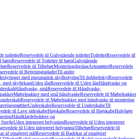
e toiletter
Reservedele til Gulvstående toiletter
Toiletter
Reservedele til
il børn
Reservedele til Toiletter til børn
Gulvstående
ehør
Reservedele til Tilbehør
Monteringsbeslag
Armstøtter
Reservedele
servedele til Betjeningsplader
Til andre
lestyringer med pneumatisk skyllestyring
Til dobbeltskyl
Reservedele
ft, med skyllekant
Uden låg
Reservedele til Uden låg
Håndvaske og
nderskab
Håndvaske, små
Reservedele til Håndvaske,
pakker
Møbelpakker med små håndvaske
Reservedele til Møbelpakker
 underskab
Reservedele til Møbelpakker med håndvaske til montering
ærelsesmøbler
Underskabe
Reservedele til Underskabe
Til
edele til Lave sideskabe
Højskabe
Reservedele til Højskabe
Halvhøje
isering
Håndklædeholdere og
 Spejle
Uden integreret belysning
Reservedele til Uden integreret
ervedele til Uden integreret belysning
Tilbehør
Reservedele til
r af emaljeret stål
Reservedele til Badekar af emaljeret
l Tilbehør
Badekarspaneler
Reservedele til Badekarspaneler
Yderligere