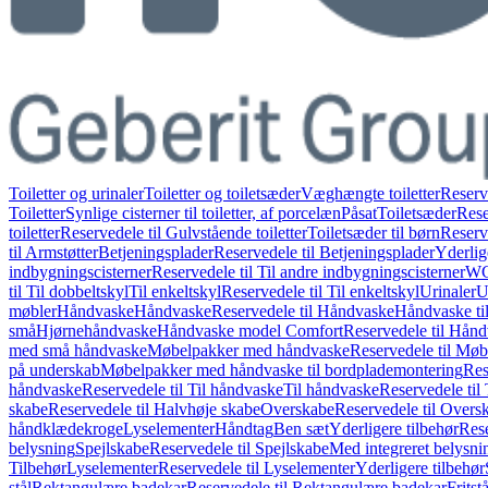
Toiletter og urinaler
Toiletter og toiletsæder
Væghængte toiletter
Reserv
Toiletter
Synlige cisterner til toiletter, af porcelæn
Påsat
Toiletsæder
Rese
toiletter
Reservedele til Gulvstående toiletter
Toiletsæder til børn
Reserve
til Armstøtter
Betjeningsplader
Reservedele til Betjeningsplader
Yderlig
indbygningscisterner
Reservedele til Til andre indbygningscisterner
WC-
til Til dobbeltskyl
Til enkeltskyl
Reservedele til Til enkeltskyl
Urinaler
U
møbler
Håndvaske
Håndvaske
Reservedele til Håndvaske
Håndvaske ti
små
Hjørnehåndvaske
Håndvaske model Comfort
Reservedele til Hån
med små håndvaske
Møbelpakker med håndvaske
Reservedele til Mø
på underskab
Møbelpakker med håndvaske til bordplademontering
Res
håndvaske
Reservedele til Til håndvaske
Til håndvaske
Reservedele til
skabe
Reservedele til Halvhøje skabe
Overskabe
Reservedele til Overs
håndklædekroge
Lyselementer
Håndtag
Ben sæt
Yderligere tilbehør
Rese
belysning
Spejlskabe
Reservedele til Spejlskabe
Med integreret belysni
Tilbehør
Lyselementer
Reservedele til Lyselementer
Yderligere tilbehør
stål
Rektangulære badekar
Reservedele til Rektangulære badekar
Frits