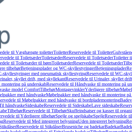
edele til Væghængte toiletter
Toiletter
Reservedele til Toiletter
Gulvståend
rvedele til Toiletsæder
Toiletsæder
Reservedele til Toiletsæder
Toiletter t
dele til Toiletsæder til børn
Toiletsæder
Reservedele til Toiletsæder
Tilb
ere tilbehør
Betjeningsplader og WC-skyllestyringer
Betjeningsplader
Re
skyllestyringer med pneumatisk skyllestyring
Reservedele til WC-skyl
rinaler, skyllet drift, med skyllekant
Reservedele til Urinaler, skyllet dri
l montering på underskab
Reservedele til Håndvaske til montering på u
dvaske model Comfort
Tilbehør
Montagevinkler
Yderligere tilbehør
Møbel
belpakker med håndvaske
Møbelpakker med håndvaske til montering på
ervedele til Møbelpakker med håndvaske til bordplademontering
Badev
 Til håndvaske
Sideskabe
Reservedele til Sideskabe
Lave sideskabe
Reserv
kabe
Tilbehør
Reservedele til Tilbehør
Skuffeindsatser og kasser til organ
rvedele til Yderligere tilbehør
Spejle og spejlskabe
Spejle
Reservedele til
ng
Reservedele til Med integreret belysning
Uden integreret belysning
Res
Stikdåser
Reservedele til Stikdåser
Bruseniche og badekar
Badekar
Badeka
tående badekar
Reservedele til Fritstående badekar
Tilbehør
Reservedele ti