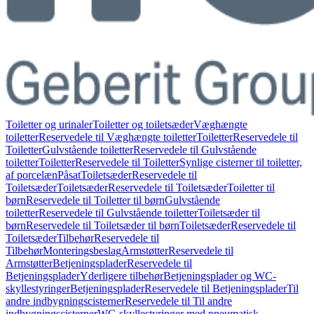
Toiletter og urinaler
Toiletter og toiletsæder
Væghængte
toiletter
Reservedele til Væghængte toiletter
Toiletter
Reservedele til
Toiletter
Gulvstående toiletter
Reservedele til Gulvstående
toiletter
Toiletter
Reservedele til Toiletter
Synlige cisterner til toiletter,
af porcelæn
Påsat
Toiletsæder
Reservedele til
Toiletsæder
Toiletsæder
Reservedele til Toiletsæder
Toiletter til
børn
Reservedele til Toiletter til børn
Gulvstående
toiletter
Reservedele til Gulvstående toiletter
Toiletsæder til
børn
Reservedele til Toiletsæder til børn
Toiletsæder
Reservedele til
Toiletsæder
Tilbehør
Reservedele til
Tilbehør
Monteringsbeslag
Armstøtter
Reservedele til
Armstøtter
Betjeningsplader
Reservedele til
Betjeningsplader
Yderligere tilbehør
Betjeningsplader og WC-
skyllestyringer
Betjeningsplader
Reservedele til Betjeningsplader
Til
andre indbygningscisterner
Reservedele til Til andre
indbygningscisterner
WC-skyllestyringer med pneumatisk