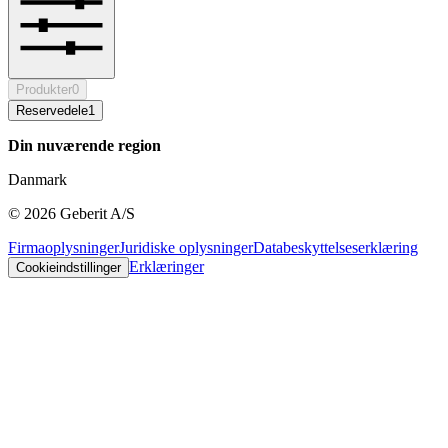
Produkter
0
Reservedele
1
Din nuværende region
Danmark
©
2026
Geberit A/S
Firmaoplysninger
Juridiske oplysninger
Databeskyttelseserklæring
Erklæringer
Cookieindstillinger