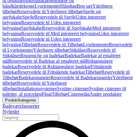
til organisering
Håndklædeholdere og
håndklædekroge
Lyselementer
Håndtag
Ben sæt
Yderligere
tilbehør
Reservedele til Yderligere tilbehør
Spejle og
spejlskabe
Spejle
Reservedele til Spejle
Uden integreret
belysning
Reservedele til Uden integreret
belysning
Spejlskabe
Reservedele til Spejlskabe
Med integreret
belysning
Reservedele til Med integreret belysning
Uden integreret
belysning
Reservedele til Uden integreret
belysning
Tilbehør
Reservedele til Tilbehør
Lyselementer
Reservedele
til Lyselementer
Yderligere tilbehør
Stikdåser
Reservedele til
Stikdåser
Bruseniche og badekar
Badekar
Badekar af emaljeret
stål
Reservedele til Badekar af emaljeret stål
Rektangulære
badekar
Reservedele til Rektangulære badekar
Fritstående
badekar
Reservedele til Fritstående badekar
Tilbehør
Reservedele til
Tilbehør
Badekarspaneler
Reservedele til Badekarspaneler
Yderligere
tilbehør
Reservedele til Yderligere
tilbehør
Installationssystemer
Synlige cisterner
Synlige cisterner til
toiletter, af porcelæn
Påsat
Tilbehør
Cisternelåg
Andre produkter
Produktkategorier
Badeværelsesserier
Nyheder