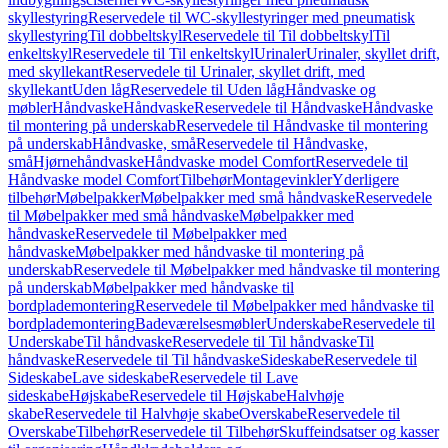
skyllestyring
Reservedele til WC-skyllestyringer med pneumatisk
skyllestyring
Til dobbeltskyl
Reservedele til Til dobbeltskyl
Til
enkeltskyl
Reservedele til Til enkeltskyl
Urinaler
Urinaler, skyllet drift,
med skyllekant
Reservedele til Urinaler, skyllet drift, med
skyllekant
Uden låg
Reservedele til Uden låg
Håndvaske og
møbler
Håndvaske
Håndvaske
Reservedele til Håndvaske
Håndvaske
til montering på underskab
Reservedele til Håndvaske til montering
på underskab
Håndvaske, små
Reservedele til Håndvaske,
små
Hjørnehåndvaske
Håndvaske model Comfort
Reservedele til
Håndvaske model Comfort
Tilbehør
Montagevinkler
Yderligere
tilbehør
Møbelpakker
Møbelpakker med små håndvaske
Reservedele
til Møbelpakker med små håndvaske
Møbelpakker med
håndvaske
Reservedele til Møbelpakker med
håndvaske
Møbelpakker med håndvaske til montering på
underskab
Reservedele til Møbelpakker med håndvaske til montering
på underskab
Møbelpakker med håndvaske til
bordplademontering
Reservedele til Møbelpakker med håndvaske til
bordplademontering
Badeværelsesmøbler
Underskabe
Reservedele til
Underskabe
Til håndvaske
Reservedele til Til håndvaske
Til
håndvaske
Reservedele til Til håndvaske
Sideskabe
Reservedele til
Sideskabe
Lave sideskabe
Reservedele til Lave
sideskabe
Højskabe
Reservedele til Højskabe
Halvhøje
skabe
Reservedele til Halvhøje skabe
Overskabe
Reservedele til
Overskabe
Tilbehør
Reservedele til Tilbehør
Skuffeindsatser og kasser