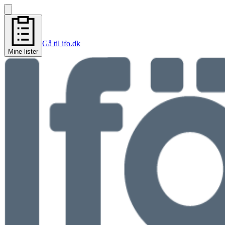
Gå til ifo.dk
Mine lister