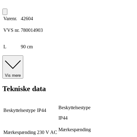
Varenr.
42604
VVS nr.
780014903
L
90 cm
Vis mere
Tekniske data
Beskyttelsestype
Beskyttelsestype
IP44
IP44
Mærkespænding
Mærkespænding
230 V AC