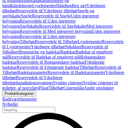
til organisering
Håndklædeholdere og
håndklædekroge
Lyselementer
Håndtag
Ben sæt
Yderligere
tilbehør
Reservedele til Yderligere tilbehør
Spejle og
spejlskabe
Spejle
Reservedele til Spejle
Uden integreret
belysning
Reservedele til Uden integreret
belysning
Spejlskabe
Reservedele til Spejlskabe
Med integreret
belysning
Reservedele til Med integreret belysning
Uden integreret
belysning
Reservedele til Uden integreret
belysning
Tilbehør
Reservedele til Tilbehør
Lyselementer
Reservedele
til Lyselementer
Yderligere tilbehør
Stikdåser
Reservedele til
Stikdåser
Bruseniche og badekar
Badekar
Badekar af emaljeret
stål
Reservedele til Badekar af emaljeret stål
Rektangulære
badekar
Reservedele til Rektangulære badekar
Fritstående
badekar
Reservedele til Fritstående badekar
Tilbehør
Reservedele til
Tilbehør
Badekarspaneler
Reservedele til Badekarspaneler
Yderligere
tilbehør
Reservedele til Yderligere
tilbehør
Installationssystemer
Synlige cisterner
Synlige cisterner til
toiletter, af porcelæn
Påsat
Tilbehør
Cisternelåg
Andre produkter
Produktkategorier
Badeværelsesserier
Nyheder