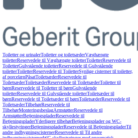
Toiletter og urinaler
Toiletter og toiletsæder
Væghængte
toiletter
Reservedele til Væghængte toiletter
Toiletter
Reservedele til
Toiletter
Gulvstående toiletter
Reservedele til Gulvstående
toiletter
Toiletter
Reservedele til Toiletter
Synlige cisterner til toiletter,
af porcelæn
Påsat
Toiletsæder
Reservedele til
Toiletsæder
Toiletsæder
Reservedele til Toiletsæder
Toiletter til
børn
Reservedele til Toiletter til børn
Gulvstående
toiletter
Reservedele til Gulvstående toiletter
Toiletsæder til
børn
Reservedele til Toiletsæder til børn
Toiletsæder
Reservedele til
Toiletsæder
Tilbehør
Reservedele til
Tilbehør
Monteringsbeslag
Armstøtter
Reservedele til
Armstøtter
Betjeningsplader
Reservedele til
Betjeningsplader
Yderligere tilbehør
Betjeningsplader og WC-
skyllestyringer
Betjeningsplader
Reservedele til Betjeningsplader
Til
andre indbygningscisterner
Reservedele til Til andre
indbygningscisterner
WC-skyllestyringer med pneumatisk