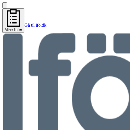
Gå til ifo.dk
Mine lister