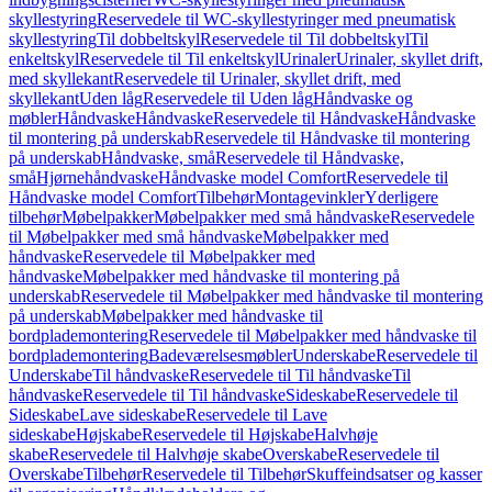
skyllestyring
Reservedele til WC-skyllestyringer med pneumatisk
skyllestyring
Til dobbeltskyl
Reservedele til Til dobbeltskyl
Til
enkeltskyl
Reservedele til Til enkeltskyl
Urinaler
Urinaler, skyllet drift,
med skyllekant
Reservedele til Urinaler, skyllet drift, med
skyllekant
Uden låg
Reservedele til Uden låg
Håndvaske og
møbler
Håndvaske
Håndvaske
Reservedele til Håndvaske
Håndvaske
til montering på underskab
Reservedele til Håndvaske til montering
på underskab
Håndvaske, små
Reservedele til Håndvaske,
små
Hjørnehåndvaske
Håndvaske model Comfort
Reservedele til
Håndvaske model Comfort
Tilbehør
Montagevinkler
Yderligere
tilbehør
Møbelpakker
Møbelpakker med små håndvaske
Reservedele
til Møbelpakker med små håndvaske
Møbelpakker med
håndvaske
Reservedele til Møbelpakker med
håndvaske
Møbelpakker med håndvaske til montering på
underskab
Reservedele til Møbelpakker med håndvaske til montering
på underskab
Møbelpakker med håndvaske til
bordplademontering
Reservedele til Møbelpakker med håndvaske til
bordplademontering
Badeværelsesmøbler
Underskabe
Reservedele til
Underskabe
Til håndvaske
Reservedele til Til håndvaske
Til
håndvaske
Reservedele til Til håndvaske
Sideskabe
Reservedele til
Sideskabe
Lave sideskabe
Reservedele til Lave
sideskabe
Højskabe
Reservedele til Højskabe
Halvhøje
skabe
Reservedele til Halvhøje skabe
Overskabe
Reservedele til
Overskabe
Tilbehør
Reservedele til Tilbehør
Skuffeindsatser og kasser