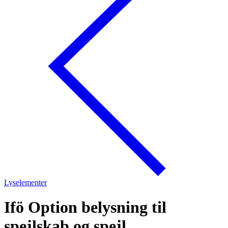
Lyselementer
Ifö Option belysning til
spejlskab og spejl