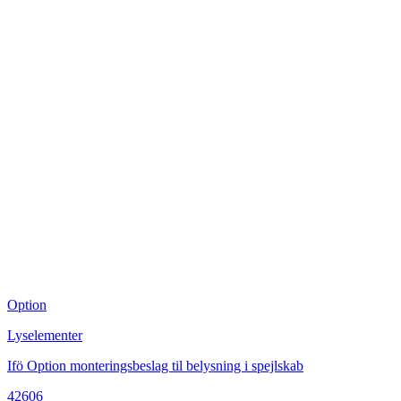
Option
S
Lyselementer
I
Ifö Option monteringsbeslag til belysning i spejlskab
4
42606