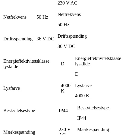
230 V AC
Netfrekvens
Netfrekvens
50 Hz
50 Hz
Driftsspænding
Driftsspænding
36 V DC
36 V DC
Energieffektivitetsklasse
Energieffektivitetsklasse
D
lyskilde
lyskilde
D
4000
Lysfarve
Lysfarve
K
4000 K
Beskyttelsestype
Beskyttelsestype
IP44
IP44
230 V
Mærkespænding
Mærkespænding
AC