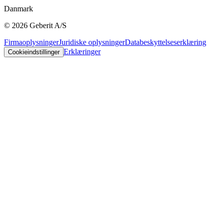
Danmark
©
2026
Geberit A/S
Firmaoplysninger
Juridiske oplysninger
Databeskyttelseserklæring
Erklæringer
Cookieindstillinger