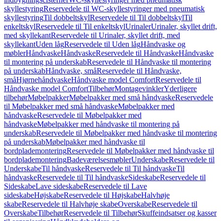
skyllestyring
Reservedele til WC-skyllestyringer med pneumatisk
skyllestyring
Til dobbeltskyl
Reservedele til Til dobbeltskyl
Til
enkeltskyl
Reservedele til Til enkeltskyl
Urinaler
Urinaler, skyllet drift,
med skyllekant
Reservedele til Urinaler, skyllet drift, med
skyllekant
Uden låg
Reservedele til Uden låg
Håndvaske og
møbler
Håndvaske
Håndvaske
Reservedele til Håndvaske
Håndvaske
til montering på underskab
Reservedele til Håndvaske til montering
på underskab
Håndvaske, små
Reservedele til Håndvaske,
små
Hjørnehåndvaske
Håndvaske model Comfort
Reservedele til
Håndvaske model Comfort
Tilbehør
Montagevinkler
Yderligere
tilbehør
Møbelpakker
Møbelpakker med små håndvaske
Reservedele
til Møbelpakker med små håndvaske
Møbelpakker med
håndvaske
Reservedele til Møbelpakker med
håndvaske
Møbelpakker med håndvaske til montering på
underskab
Reservedele til Møbelpakker med håndvaske til montering
på underskab
Møbelpakker med håndvaske til
bordplademontering
Reservedele til Møbelpakker med håndvaske til
bordplademontering
Badeværelsesmøbler
Underskabe
Reservedele til
Underskabe
Til håndvaske
Reservedele til Til håndvaske
Til
håndvaske
Reservedele til Til håndvaske
Sideskabe
Reservedele til
Sideskabe
Lave sideskabe
Reservedele til Lave
sideskabe
Højskabe
Reservedele til Højskabe
Halvhøje
skabe
Reservedele til Halvhøje skabe
Overskabe
Reservedele til
Overskabe
Tilbehør
Reservedele til Tilbehør
Skuffeindsatser og kasser