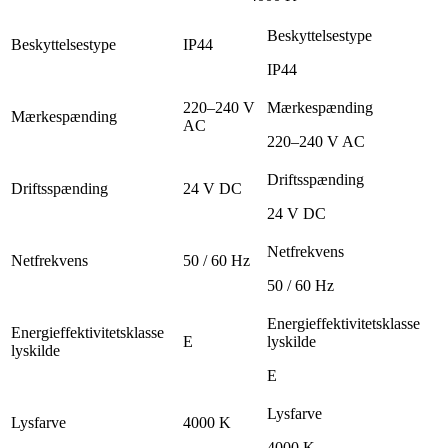
Beskyttelsestype
Beskyttelsestype
IP44
IP44
220–240 V
Mærkespænding
Mærkespænding
AC
220–240 V AC
Driftsspænding
Driftsspænding
24 V DC
24 V DC
Netfrekvens
Netfrekvens
50 / 60 Hz
50 / 60 Hz
Energieffektivitetsklasse
Energieffektivitetsklasse
E
lyskilde
lyskilde
E
Lysfarve
Lysfarve
4000 K
4000 K