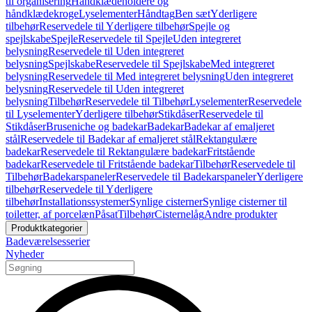
til organisering
Håndklædeholdere og
håndklædekroge
Lyselementer
Håndtag
Ben sæt
Yderligere
tilbehør
Reservedele til Yderligere tilbehør
Spejle og
spejlskabe
Spejle
Reservedele til Spejle
Uden integreret
belysning
Reservedele til Uden integreret
belysning
Spejlskabe
Reservedele til Spejlskabe
Med integreret
belysning
Reservedele til Med integreret belysning
Uden integreret
belysning
Reservedele til Uden integreret
belysning
Tilbehør
Reservedele til Tilbehør
Lyselementer
Reservedele
til Lyselementer
Yderligere tilbehør
Stikdåser
Reservedele til
Stikdåser
Bruseniche og badekar
Badekar
Badekar af emaljeret
stål
Reservedele til Badekar af emaljeret stål
Rektangulære
badekar
Reservedele til Rektangulære badekar
Fritstående
badekar
Reservedele til Fritstående badekar
Tilbehør
Reservedele til
Tilbehør
Badekarspaneler
Reservedele til Badekarspaneler
Yderligere
tilbehør
Reservedele til Yderligere
tilbehør
Installationssystemer
Synlige cisterner
Synlige cisterner til
toiletter, af porcelæn
Påsat
Tilbehør
Cisternelåg
Andre produkter
Produktkategorier
Badeværelsesserier
Nyheder