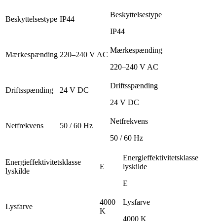
Beskyttelsestype
Beskyttelsestype
IP44
IP44
Mærkespænding
Mærkespænding
220–240 V AC
220–240 V AC
Driftsspænding
Driftsspænding
24 V DC
24 V DC
Netfrekvens
Netfrekvens
50 / 60 Hz
50 / 60 Hz
Energieffektivitetsklasse
Energieffektivitetsklasse
E
lyskilde
lyskilde
E
4000
Lysfarve
Lysfarve
K
4000 K