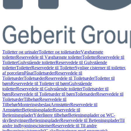
Toiletter og urinaler
Toiletter og toiletsæder
Væghængte
toiletter
Reservedele til Væghængte toiletter
Toiletter
Reservedele til
Toiletter
Gulvstående toiletter
Reservedele til Gulvstående
toiletter
Toiletter
Reservedele til Toiletter
Synlige cisterner til toiletter,
af porcelæn
Påsat
Toiletsæder
Reservedele til
Toiletsæder
Toiletsæder
Reservedele til Toiletsæder
Toiletter til
børn
Reservedele til Toiletter til børn
Gulvstående
toiletter
Reservedele til Gulvstående toiletter
Toiletsæder til
børn
Reservedele til Toiletsæder til børn
Toiletsæder
Reservedele til
Toiletsæder
Tilbehør
Reservedele til
Tilbehør
Monteringsbeslag
Armstøtter
Reservedele til
Armstøtter
Betjeningsplader
Reservedele til
Betjeningsplader
Yderligere tilbehør
Betjeningsplader og WC-
skyllestyringer
Betjeningsplader
Reservedele til Betjeningsplader
Til
andre indbygningscisterner
Reservedele til Til andre
indbygningscisterner
WC-skyllestyringer med pneumatisk