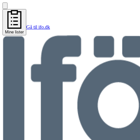
Gå til ifo.dk
Mine lister