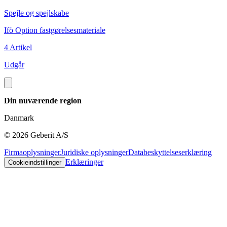
Spejle og spejlskabe
S
Ifö Option fastgørelsesmateriale
I
4 Artikel
2
Udgår
Din nuværende region
Danmark
©
2026
Geberit A/S
Firmaoplysninger
Juridiske oplysninger
Databeskyttelseserklæring
Erklæringer
Cookieindstillinger